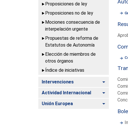
Aut
Proposiciones de ley
Proposiciones no de ley
G
Mociones consecuencia de
Resu
interpelación urgente
Apro
Propuestas de reforma de
Estatutos de Autonomía
Com
Elección de miembros de
C
otros órganos
Tram
Índice de iniciativas
Comis
Alternar
Intervenciones
Comis
Alternar
Actividad Internacional
Comis
Concl
Alternar
Unión Europea
Bole
I