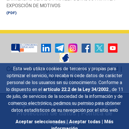
EXPOSCIÓN DE MOTIVOS
(PDF)
Contacto
|
Sugerencias
|
Accesibilidad
|
Esta web utiliza cookies de terceros y propias para
optimizar el servicio, no recaba ni cede datos de carácter
Mapa Web
personal de los usuarios sin su conocimiento. Conforme a
lo dispuesto en el
artículo 22.2 de la Ley 34/2002
, de 11
de julio, de servicios de la sociedad de la información y de
Preguntas Frecuentes
|
Aviso legal
|
comercio electrónico, pedimos su permiso para obtener
datos estadísticos de su navegación por el sitio web
Protección de datos
|
Política de
Cookies
Aceptar seleccionadas
|
Aceptar todas
|
Más
información