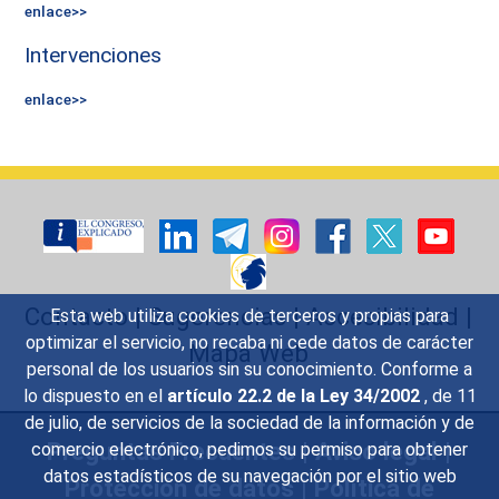
enlace>>
Intervenciones
enlace>>
Contacto
|
Sugerencias
|
Accesibilidad
|
Esta web utiliza cookies de terceros y propias para
optimizar el servicio, no recaba ni cede datos de carácter
Mapa Web
personal de los usuarios sin su conocimiento. Conforme a
lo dispuesto en el
artículo 22.2 de la Ley 34/2002
, de 11
de julio, de servicios de la sociedad de la información y de
Preguntas Frecuentes
|
Aviso legal
|
comercio electrónico, pedimos su permiso para obtener
datos estadísticos de su navegación por el sitio web
Protección de datos
|
Política de