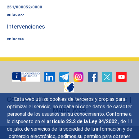
251/000052/0000
enlace>>
Intervenciones
enlace>>
Contacto
|
Sugerencias
|
Accesibilidad
|
Esta web utiliza cookies de terceros y propias para
optimizar el servicio, no recaba ni cede datos de carácter
Mapa Web
personal de los usuarios sin su conocimiento. Conforme a
lo dispuesto en el
artículo 22.2 de la Ley 34/2002
, de 11
de julio, de servicios de la sociedad de la información y de
Preguntas Frecuentes
|
Aviso legal
|
comercio electrónico, pedimos su permiso para obtener