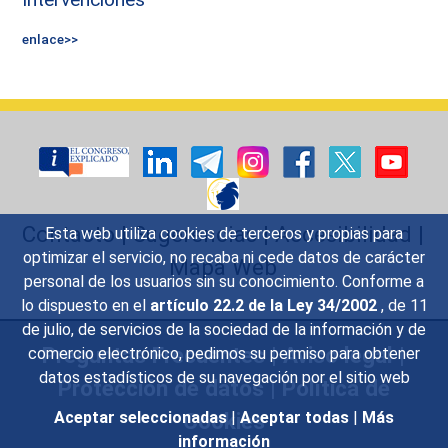
enlace>>
Contacto
|
Sugerencias
|
Accesibilidad
|
Esta web utiliza cookies de terceros y propias para
optimizar el servicio, no recaba ni cede datos de carácter
Mapa Web
personal de los usuarios sin su conocimiento. Conforme a
lo dispuesto en el
artículo 22.2 de la Ley 34/2002
, de 11
de julio, de servicios de la sociedad de la información y de
Preguntas Frecuentes
|
Aviso legal
|
comercio electrónico, pedimos su permiso para obtener
datos estadísticos de su navegación por el sitio web
Protección de datos
|
Política de
Cookies
Aceptar seleccionadas
|
Aceptar todas
|
Más
información