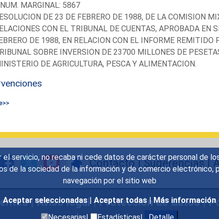
-NUM. MARGINAL: 5867
ESOLUCION DE 23 DE FEBRERO DE 1988, DE LA COMISION M
ELACIONES CON EL TRIBUNAL DE CUENTAS, APROBADA EN S
EBRERO DE 1988, EN RELACION CON EL INFORME REMITIDO 
RIBUNAL SOBRE INVERSION DE 23700 MILLONES DE PESETA
INISTERIO DE AGRICULTURA, PESCA Y ALIMENTACION.
rvenciones
e>>
r el servicio, no recaba ni cede datos de carácter personal de lo
Contacto
|
Sugerencias
|
A
icios de la sociedad de la información y de comercio electrónic
navegación por el sitio web
uentes
|
Aviso legal
|
Protección de datos
|
Po
Aceptar seleccionadas
|
Aceptar todas
|
Más información
Necesarias|
Estadísticas|
Detalle