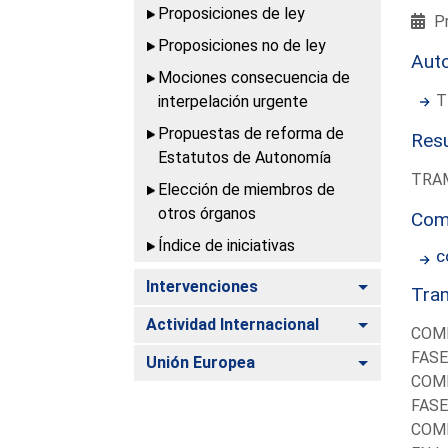
Proposiciones de ley
Pr
Proposiciones no de ley
Aut
Mociones consecuencia de
T
interpelación urgente
Propuestas de reforma de
Resu
Estatutos de Autonomía
TRAM
Elección de miembros de
otros órganos
Com
Índice de iniciativas
C
Alternar
Intervenciones
Tram
Alternar
Actividad Internacional
COMI
FASE
Alternar
Unión Europea
COMI
FASE
COMI