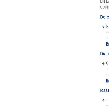
EN L
CONC
Bole
R
-
-
Diar
C
-
-
B.O.
-
-