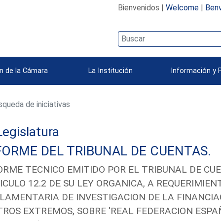
Bienvenidos |
Welcome
|
Benv
n de la Cámara
La Institución
Información y 
queda de iniciativas
 Legislatura
FORME DEL TRIBUNAL DE CUENTAS.
ORME TECNICO EMITIDO POR EL TRIBUNAL DE CU
ICULO 12.2 DE SU LEY ORGANICA, A REQUERIMIEN
LAMENTARIA DE INVESTIGACION DE LA FINANCIAC
TROS EXTREMOS, SOBRE 'REAL FEDERACION ESPAÑO