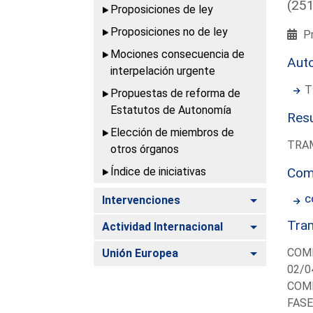
(25
Proposiciones de ley
Proposiciones no de ley
Pr
Mociones consecuencia de
Aut
interpelación urgente
T
Propuestas de reforma de
Estatutos de Autonomía
Resu
Elección de miembros de
TRAM
otros órganos
Índice de iniciativas
Com
Alternar
Intervenciones
C
Tram
Alternar
Actividad Internacional
Alternar
COMI
Unión Europea
02/0
COMI
FASE