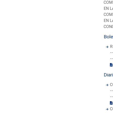
COMI
EN L
COMI
EN L
CONC
Bole
R
-
-
Diar
C
-
-
C