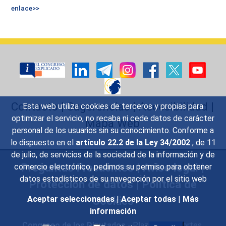
enlace>>
Contacto
|
Sugerencias
|
Accesibilidad
|
Esta web utiliza cookies de terceros y propias para
optimizar el servicio, no recaba ni cede datos de carácter
Mapa Web
personal de los usuarios sin su conocimiento. Conforme a
lo dispuesto en el
artículo 22.2 de la Ley 34/2002
, de 11
de julio, de servicios de la sociedad de la información y de
Preguntas Frecuentes
|
Aviso legal
|
comercio electrónico, pedimos su permiso para obtener
datos estadísticos de su navegación por el sitio web
Protección de datos
|
Política de
Cookies
Aceptar seleccionadas
|
Aceptar todas
|
Más
información
Congreso de los Diputados
- Plaza de las Cortes,