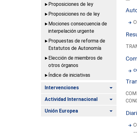
Proposiciones de ley
Aut
Proposiciones no de ley
C
Mociones consecuencia de
interpelación urgente
Resu
Propuestas de reforma de
TRAM
Estatutos de Autonomía
Elección de miembros de
Com
otros órganos
C
Índice de iniciativas
Tram
Alternar
Intervenciones
COMI
Alternar
Actividad Internacional
CONC
Alternar
Unión Europea
Diar
C
-