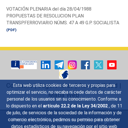
VOTACIÓN PLENARIA del día 28/04/1988
PROPUESTAS DE RESOLUCION PLAN
TRANSP.FERROVIARIO NÚMS. 47 A 49 G.P. SOCIALISTA
(PDF)
Contacto
|
Sugerencias
|
Accesibilidad
|
Esta web utiliza cookies de terceros y propias para
optimizar el servicio, no recaba ni cede datos de carácter
Mapa Web
personal de los usuarios sin su conocimiento. Conforme a
lo dispuesto en el
artículo 22.2 de la Ley 34/2002
, de 11
de julio, de servicios de la sociedad de la información y de
Preguntas Frecuentes
|
Aviso legal
|
comercio electrónico, pedimos su permiso para obtener
datos estadísticos de su navegación por el sitio web