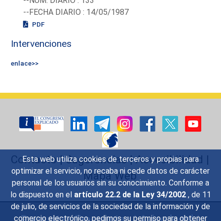
--NUM. DIARIO : 133
--FECHA DIARIO : 14/05/1987
PDF
Intervenciones
enlace>>
Contacto
|
Sugerencias
|
Accesibilidad
|
Esta web utiliza cookies de terceros y propias para
optimizar el servicio, no recaba ni cede datos de carácter
Mapa Web
personal de los usuarios sin su conocimiento. Conforme a
lo dispuesto en el
artículo 22.2 de la Ley 34/2002
, de 11
de julio, de servicios de la sociedad de la información y de
Preguntas Frecuentes
|
Aviso legal
|
comercio electrónico, pedimos su permiso para obtener