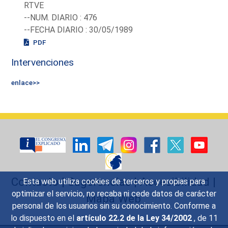
RTVE
--NUM. DIARIO : 476
--FECHA DIARIO : 30/05/1989
PDF
Intervenciones
enlace>>
Contacto
|
Sugerencias
|
Accesibilidad
|
Esta web utiliza cookies de terceros y propias para
optimizar el servicio, no recaba ni cede datos de carácter
Mapa Web
personal de los usuarios sin su conocimiento. Conforme a
lo dispuesto en el
artículo 22.2 de la Ley 34/2002
, de 11