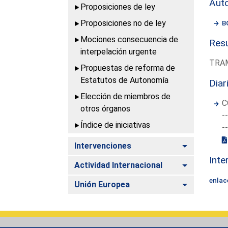
Aut
Proposiciones de ley
Proposiciones no de ley
B
Mociones consecuencia de
Resu
interpelación urgente
TRAM
Propuestas de reforma de
Estatutos de Autonomía
Diar
Elección de miembros de
C
otros órganos
-
Índice de iniciativas
-
Alternar
Intervenciones
Inte
Alternar
Actividad Internacional
enlac
Alternar
Unión Europea