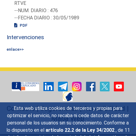
RTVE
--NUM. DIARIO : 476
--FECHA DIARIO : 30/05/1989
PDF
Intervenciones
enlace>>
Contacto
|
Sugerencias
|
Accesibilidad
|
Esta web utiliza cookies de terceros y propias para
optimizar el servicio, no recaba ni cede datos de carácter
Mapa Web
personal de los usuarios sin su conocimiento. Conforme a
lo dispuesto en el
artículo 22.2 de la Ley 34/2002
, de 11