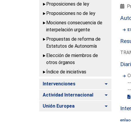
Proposiciones de ley
Pr
Proposiciones no de ley
Aut
Mociones consecuencia de
interpelación urgente
E
Propuestas de reforma de
Resu
Estatutos de Autonomía
TRAM
Elección de miembros de
otros órganos
Diar
Índice de iniciativas
C
-
Alternar
Intervenciones
-
Alternar
Actividad Internacional
Alternar
Unión Europea
Inte
enlac