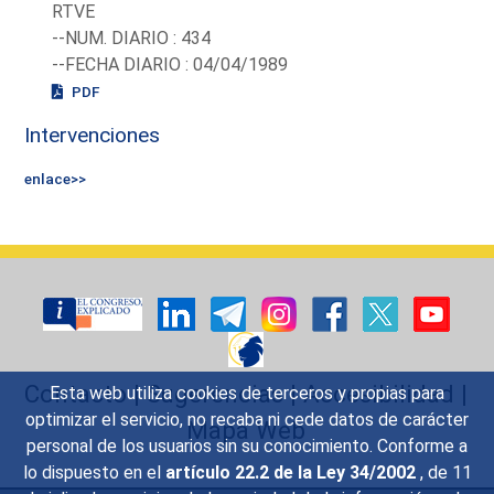
RTVE
--NUM. DIARIO : 434
--FECHA DIARIO : 04/04/1989
PDF
Intervenciones
enlace>>
Contacto
|
Sugerencias
|
Accesibilidad
|
Esta web utiliza cookies de terceros y propias para
optimizar el servicio, no recaba ni cede datos de carácter
Mapa Web
personal de los usuarios sin su conocimiento. Conforme a
lo dispuesto en el
artículo 22.2 de la Ley 34/2002
, de 11