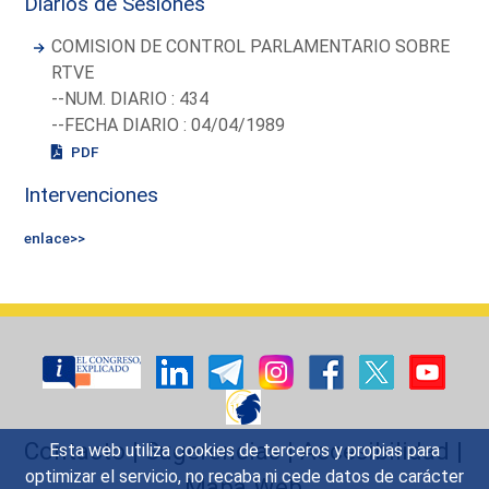
Diarios de Sesiones
COMISION DE CONTROL PARLAMENTARIO SOBRE
RTVE
--NUM. DIARIO : 434
--FECHA DIARIO : 04/04/1989
PDF
Intervenciones
enlace>>
Contacto
|
Sugerencias
|
Accesibilidad
|
Esta web utiliza cookies de terceros y propias para
optimizar el servicio, no recaba ni cede datos de carácter
Mapa Web