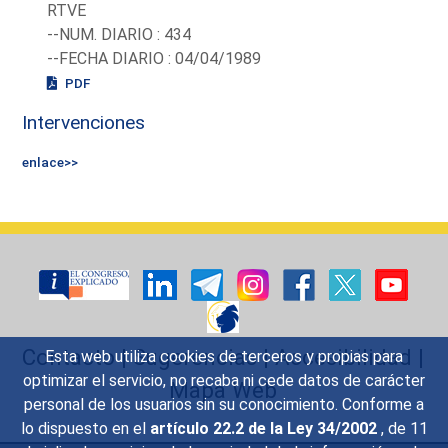
RTVE
--NUM. DIARIO : 434
--FECHA DIARIO : 04/04/1989
PDF
Intervenciones
enlace>>
Contacto
|
Sugerencias
|
Accesibilidad
|
Esta web utiliza cookies de terceros y propias para
optimizar el servicio, no recaba ni cede datos de carácter
Mapa Web
personal de los usuarios sin su conocimiento. Conforme a
lo dispuesto en el
artículo 22.2 de la Ley 34/2002
, de 11