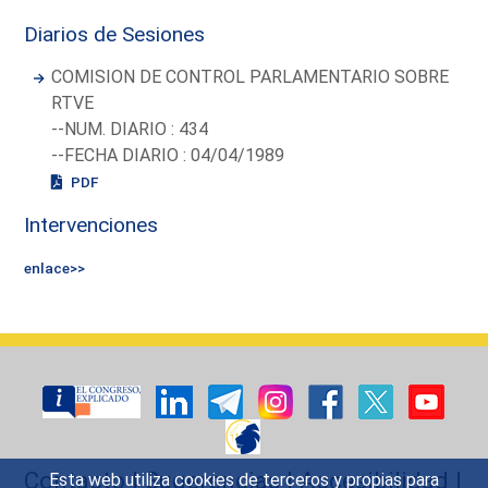
Diarios de Sesiones
COMISION DE CONTROL PARLAMENTARIO SOBRE
RTVE
--NUM. DIARIO : 434
--FECHA DIARIO : 04/04/1989
PDF
Intervenciones
enlace>>
Contacto
|
Sugerencias
|
Accesibilidad
|
Esta web utiliza cookies de terceros y propias para