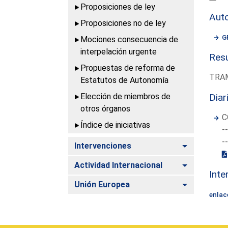
Proposiciones de ley
Aut
Proposiciones no de ley
G
Mociones consecuencia de
interpelación urgente
Resu
Propuestas de reforma de
TRAM
Estatutos de Autonomía
Elección de miembros de
Diar
otros órganos
C
Índice de iniciativas
-
-
Alternar
Intervenciones
Alternar
Actividad Internacional
Inte
Alternar
Unión Europea
enlac