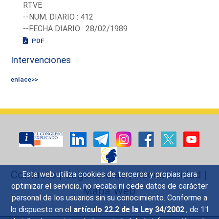
RTVE
--NUM. DIARIO : 412
--FECHA DIARIO : 28/02/1989
PDF
Intervenciones
enlace>>
Contacto
|
Sugerencias
|
Accesibilidad
|
Esta web utiliza cookies de terceros y propias para
optimizar el servicio, no recaba ni cede datos de carácter
Mapa Web
personal de los usuarios sin su conocimiento. Conforme a
lo dispuesto en el
artículo 22.2 de la Ley 34/2002
, de 11