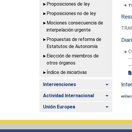
Proposiciones de ley
Y
Proposiciones no de ley
Resu
Mociones consecuencia de
TRAM
interpelación urgente
Propuestas de reforma de
Diar
Estatutos de Autonomía
C
Elección de miembros de
-
otros órganos
-
Índice de iniciativas
Inte
Alternar
Intervenciones
Alternar
Actividad Internacional
enlac
Alternar
Unión Europea