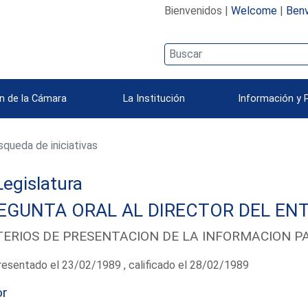
Bienvenidos |
Welcome
|
Benv
n de la Cámara
La Institución
Información y 
queda de iniciativas
 Legislatura
EGUNTA ORAL AL DIRECTOR DEL ENT
TERIOS DE PRESENTACION DE LA INFORMACION P
esentado el 23/02/1989 , calificado el 28/02/1989
or