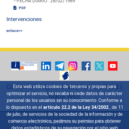
--FECHA DIARIO : 28/02/1989
PDF
Intervenciones
enlace>>
Contacto
|
Sugerencias
|
Accesibilidad
|
Esta web utiliza cookies de terceros y propias para
optimizar el servicio, no recaba ni cede datos de carácter
Mapa Web
personal de los usuarios sin su conocimiento. Conforme a
lo dispuesto en el
artículo 22.2 de la Ley 34/2002
, de 11
de julio, de servicios de la sociedad de la información y de
Preguntas Frecuentes
|
Aviso legal
|
comercio electrónico, pedimos su permiso para obtener
datos estadísticos de su navegación por el sitio web