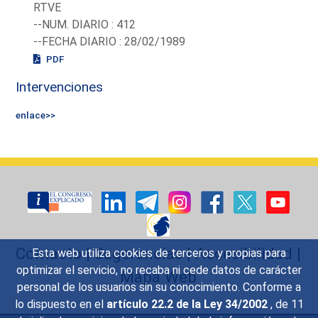
RTVE
--NUM. DIARIO : 412
--FECHA DIARIO : 28/02/1989
PDF
Intervenciones
enlace>>
Contacto
|
Sugerencias
|
Accesibilidad
|
Esta web utiliza cookies de terceros y propias para
optimizar el servicio, no recaba ni cede datos de carácter
Mapa Web
personal de los usuarios sin su conocimiento. Conforme a
lo dispuesto en el
artículo 22.2 de la Ley 34/2002
, de 11