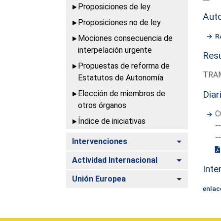
Proposiciones de ley
Aut
Proposiciones no de ley
R
Mociones consecuencia de
interpelación urgente
Resu
Propuestas de reforma de
TRAM
Estatutos de Autonomía
Elección de miembros de
Diar
otros órganos
C
Índice de iniciativas
-
-
Alternar
Intervenciones
Alternar
Actividad Internacional
Inte
Alternar
Unión Europea
enlac