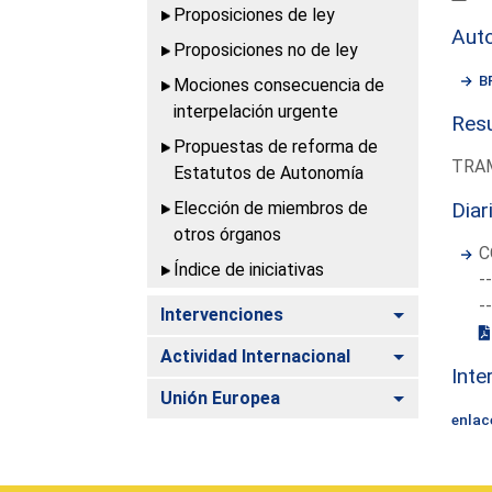
Proposiciones de ley
Aut
Proposiciones no de ley
B
Mociones consecuencia de
interpelación urgente
Resu
Propuestas de reforma de
TRAM
Estatutos de Autonomía
Elección de miembros de
Diar
otros órganos
C
Índice de iniciativas
-
-
Alternar
Intervenciones
Alternar
Actividad Internacional
Inte
Alternar
Unión Europea
enlac