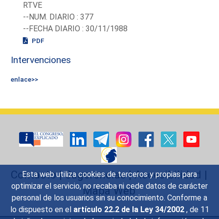
RTVE
--NUM. DIARIO : 377
--FECHA DIARIO : 30/11/1988
PDF
Intervenciones
enlace>>
Contacto
|
Sugerencias
|
Accesibilidad
|
Esta web utiliza cookies de terceros y propias para
optimizar el servicio, no recaba ni cede datos de carácter
Mapa Web
personal de los usuarios sin su conocimiento. Conforme a
lo dispuesto en el
artículo 22.2 de la Ley 34/2002
, de 11