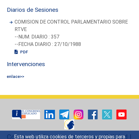
Diarios de Sesiones
COMISION DE CONTROL PARLAMENTARIO SOBRE
RTVE
--NUM. DIARIO : 357
--FECHA DIARIO : 27/10/1988
PDF
Intervenciones
enlace>>
Contacto
|
Sugerencias
|
Accesibilidad
|
Esta web utiliza cookies de terceros y propias para