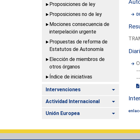
Aut
Proposiciones de ley
Proposiciones no de ley
D
Mociones consecuencia de
Resu
interpelación urgente
TRAM
Propuestas de reforma de
Estatutos de Autonomía
Diar
Elección de miembros de
C
otros órganos
-
Índice de iniciativas
-
Alternar
Intervenciones
Inte
Alternar
Actividad Internacional
enlac
Alternar
Unión Europea