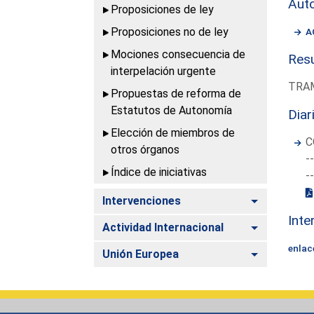
Aut
Proposiciones de ley
Proposiciones no de ley
A
Mociones consecuencia de
Resu
interpelación urgente
TRAM
Propuestas de reforma de
Estatutos de Autonomía
Diar
Elección de miembros de
C
otros órganos
-
Índice de iniciativas
-
Alternar
Intervenciones
Inte
Alternar
Actividad Internacional
enlac
Alternar
Unión Europea