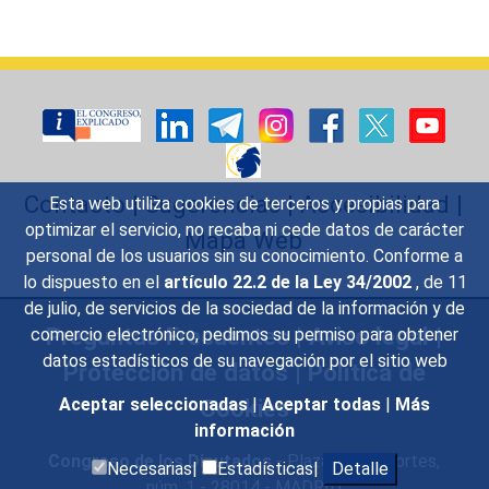
Contacto
|
Sugerencias
|
Accesibilidad
|
Esta web utiliza cookies de terceros y propias para
optimizar el servicio, no recaba ni cede datos de carácter
Mapa Web
personal de los usuarios sin su conocimiento. Conforme a
lo dispuesto en el
artículo 22.2 de la Ley 34/2002
, de 11
de julio, de servicios de la sociedad de la información y de
Preguntas Frecuentes
|
Aviso legal
|
comercio electrónico, pedimos su permiso para obtener
datos estadísticos de su navegación por el sitio web
Protección de datos
|
Política de
Cookies
Aceptar seleccionadas
|
Aceptar todas
|
Más
información
Congreso de los Diputados
- Plaza de las Cortes,
Necesarias|
Estadísticas|
Detalle
núm. 1 - 28014 - MADRID