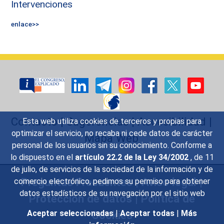
Intervenciones
enlace>>
Contacto
|
Sugerencias
|
Accesibilidad
|
Esta web utiliza cookies de terceros y propias para
optimizar el servicio, no recaba ni cede datos de carácter
Mapa Web
personal de los usuarios sin su conocimiento. Conforme a
lo dispuesto en el
artículo 22.2 de la Ley 34/2002
, de 11
de julio, de servicios de la sociedad de la información y de
Preguntas Frecuentes
|
Aviso legal
|
comercio electrónico, pedimos su permiso para obtener
datos estadísticos de su navegación por el sitio web
Protección de datos
|
Política de
Cookies
Aceptar seleccionadas
|
Aceptar todas
|
Más