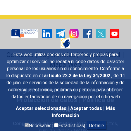
Contacto
|
Sugerencias
|
Accesibilidad
|
Esta web utiliza cookies de terceros y propias para
optimizar el servicio, no recaba ni cede datos de carácter
Mapa Web
personal de los usuarios sin su conocimiento. Conforme a
lo dispuesto en el
artículo 22.2 de la Ley 34/2002
, de 11
de julio, de servicios de la sociedad de la información y de
Preguntas Frecuentes
|
Aviso legal
|
comercio electrónico, pedimos su permiso para obtener
datos estadísticos de su navegación por el sitio web
Protección de datos
|
Política de
Cookies
Aceptar seleccionadas
|
Aceptar todas
|
Más
información
Congreso de los Diputados
- Plaza de las Cortes,
Necesarias|
Estadísticas|
Detalle
núm. 1 - 28014 - MADRID