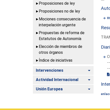
Proposiciones de ley
Aut
Proposiciones no de ley
R
Mociones consecuencia de
interpelación urgente
Resu
Propuestas de reforma de
TRAM
Estatutos de Autonomía
Elección de miembros de
Diar
otros órganos
C
Índice de iniciativas
-
-
Alternar
Intervenciones
Alternar
Actividad Internacional
Inte
Alternar
Unión Europea
enlac