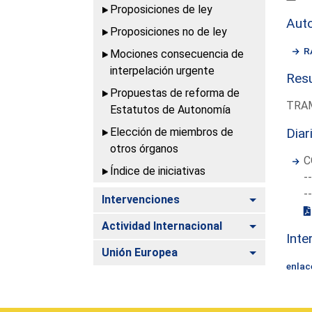
Proposiciones de ley
Aut
Proposiciones no de ley
R
Mociones consecuencia de
interpelación urgente
Resu
Propuestas de reforma de
TRAM
Estatutos de Autonomía
Elección de miembros de
Diar
otros órganos
C
Índice de iniciativas
-
-
Alternar
Intervenciones
Alternar
Actividad Internacional
Inte
Alternar
Unión Europea
enlac