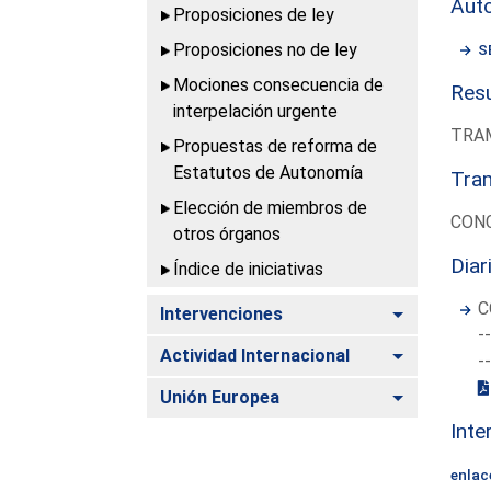
Aut
Proposiciones de ley
Proposiciones no de ley
S
Mociones consecuencia de
Resu
interpelación urgente
TRAM
Propuestas de reforma de
Estatutos de Autonomía
Tram
Elección de miembros de
CONC
otros órganos
Diar
Índice de iniciativas
C
Alternar
Intervenciones
-
Alternar
Actividad Internacional
-
Alternar
Unión Europea
Inte
enlac