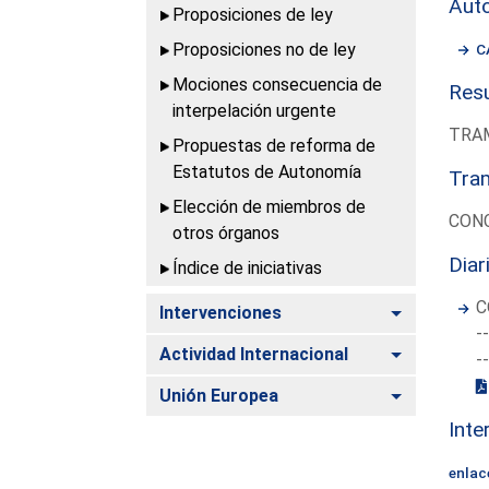
Aut
Proposiciones de ley
Proposiciones no de ley
C
Mociones consecuencia de
Resu
interpelación urgente
TRAM
Propuestas de reforma de
Estatutos de Autonomía
Tram
Elección de miembros de
CONC
otros órganos
Diar
Índice de iniciativas
C
Alternar
Intervenciones
-
Alternar
Actividad Internacional
-
Alternar
Unión Europea
Inte
enlac