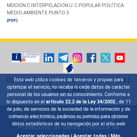
MOCION C.INTERPELACION U. C.POPULAR POLÍTICA
MEDIO AMBIENTE PUNTO 5
(PDF)
Contacto
|
Sugerencias
|
Accesibilidad
|
Esta web utiliza cookies de terceros y propias para
optimizar el servicio, no recaba ni cede datos de carácter
Mapa Web
personal de los usuarios sin su conocimiento. Conforme a
lo dispuesto en el
artículo 22.2 de la Ley 34/2002
, de 11
de julio, de servicios de la sociedad de la información y de
Preguntas Frecuentes
|
Aviso legal
|
comercio electrónico, pedimos su permiso para obtener
datos estadísticos de su navegación por el sitio web
Protección de datos
|
Política de
Cookies
Aceptar seleccionadas
|
Aceptar todas
|
Más