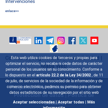
Intervenciones
enlace>>
Contacto
|
Sugerencias
|
Accesibilidad
|
Esta web utiliza cookies de terceros y propias para
optimizar el servicio, no recaba ni cede datos de carácter
Mapa Web
personal de los usuarios sin su conocimiento. Conforme a
lo dispuesto en el
artículo 22.2 de la Ley 34/2002
, de 11
de julio, de servicios de la sociedad de la información y de
Preguntas Frecuentes
|
Aviso legal
|
comercio electrónico, pedimos su permiso para obtener
datos estadísticos de su navegación por el sitio web
Protección de datos
|
Política de
Cookies
Aceptar seleccionadas
|
Aceptar todas
|
Más
información