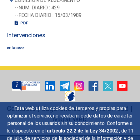
COMISION DE REGLAMENTO
--NUM. DIARIO : 429
--FECHA DIARIO : 15/03/1989
PDF
Intervenciones
enlace>>
Contacto
|
Sugerencias
|
Accesibilidad
|
Esta web utiliza cookies de terceros y propias para
optimizar el servicio, no recaba ni cede datos de carácter
Mapa Web
personal de los usuarios sin su conocimiento. Conforme a
lo dispuesto en el
artículo 22.2 de la Ley 34/2002
, de 11
de julio, de servicios de la sociedad de la información y de