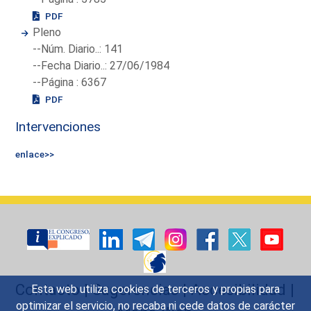
PDF
Pleno
--Núm. Diario..: 141
--Fecha Diario..: 27/06/1984
--Página : 6367
PDF
Intervenciones
enlace>>
Contacto
|
Sugerencias
|
Accesibilidad
|
Esta web utiliza cookies de terceros y propias para
optimizar el servicio, no recaba ni cede datos de carácter