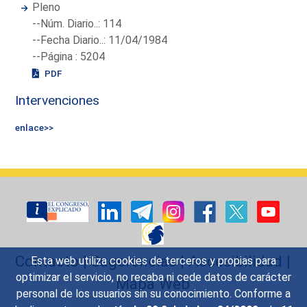
Pleno
--Núm. Diario..: 114
--Fecha Diario..: 11/04/1984
--Página : 5204
PDF
Intervenciones
enlace>>
Contacto
|
Sugerencias
|
Accesibilidad
|
Esta web utiliza cookies de terceros y propias para
optimizar el servicio, no recaba ni cede datos de carácter
Mapa Web
personal de los usuarios sin su conocimiento. Conforme a