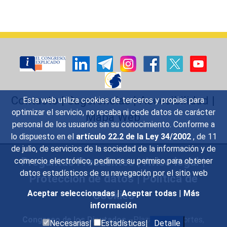
Contacto
|
Sugerencias
|
Accesibilidad
|
Esta web utiliza cookies de terceros y propias para
optimizar el servicio, no recaba ni cede datos de carácter
Mapa Web
personal de los usuarios sin su conocimiento. Conforme a
lo dispuesto en el
artículo 22.2 de la Ley 34/2002
, de 11
de julio, de servicios de la sociedad de la información y de
Preguntas Frecuentes
|
Aviso legal
|
comercio electrónico, pedimos su permiso para obtener
datos estadísticos de su navegación por el sitio web
Protección de datos
|
Política de
Cookies
Aceptar seleccionadas
|
Aceptar todas
|
Más
información
Congreso de los Diputados
- Plaza de las Cortes,
Necesarias|
Estadísticas|
Detalle