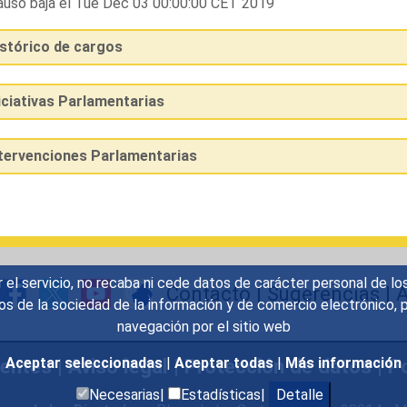
usó baja el Tue Dec 03 00:00:00 CET 2019
istórico de cargos
iciativas Parlamentarias
ntervenciones Parlamentarias
r el servicio, no recaba ni cede datos de carácter personal de lo
Contacto
|
Sugerencias
|
A
icios de la sociedad de la información y de comercio electrónic
navegación por el sitio web
uentes
|
Aviso legal
|
Protección de datos
|
Po
Aceptar seleccionadas
|
Aceptar todas
|
Más información
Necesarias|
Estadísticas|
Detalle