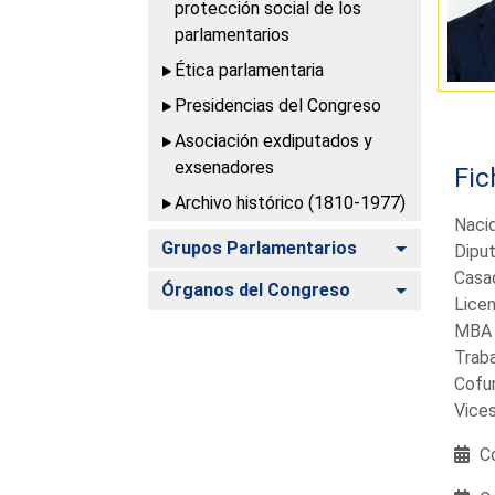
protección social de los
parlamentarios
Ética parlamentaria
Presidencias del Congreso
Asociación exdiputados y
exsenadores
Fic
Archivo histórico (1810-1977)
Nacid
Alternar
Grupos Parlamentarios
Diput
Casad
Alternar
Órganos del Congreso
Licen
MBA 
Traba
Cofu
Vices
Co