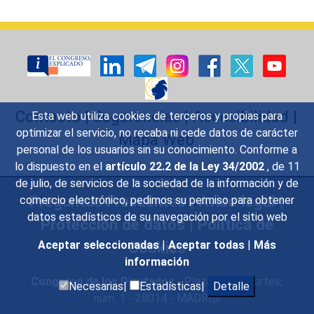
Contacto
|
Sugerencias
|
Accesibilidad
|
Esta web utiliza cookies de terceros y propias para
optimizar el servicio, no recaba ni cede datos de carácter
Mapa Web
personal de los usuarios sin su conocimiento. Conforme a
lo dispuesto en el
artículo 22.2 de la Ley 34/2002
, de 11
de julio, de servicios de la sociedad de la información y de
Preguntas Frecuentes
|
Aviso legal
|
comercio electrónico, pedimos su permiso para obtener
datos estadísticos de su navegación por el sitio web
Protección de datos
|
Política de
Aceptar seleccionadas
|
Aceptar todas
|
Más
Cookies
información
Congreso de los Diputados
- Plaza de las Cortes,
Necesarias|
Estadísticas|
Detalle
núm. 1 - 28014 - MADRID