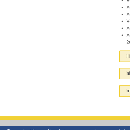
V
A
A
V
A
A
2
H
In
I