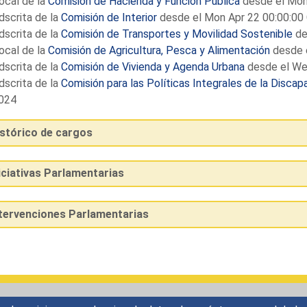
ocal de la
Comisión de Hacienda y Función Pública
desde el Mon
dscrita de la
Comisión de Interior
desde el Mon Apr 22 00:00:0
dscrita de la
Comisión de Transportes y Movilidad Sostenible
de
ocal de la
Comisión de Agricultura, Pesca y Alimentación
desde 
dscrita de la
Comisión de Vivienda y Agenda Urbana
desde el We
dscrita de la
Comisión para las Políticas Integrales de la Discap
024
istórico de cargos
iciativas Parlamentarias
ntervenciones Parlamentarias