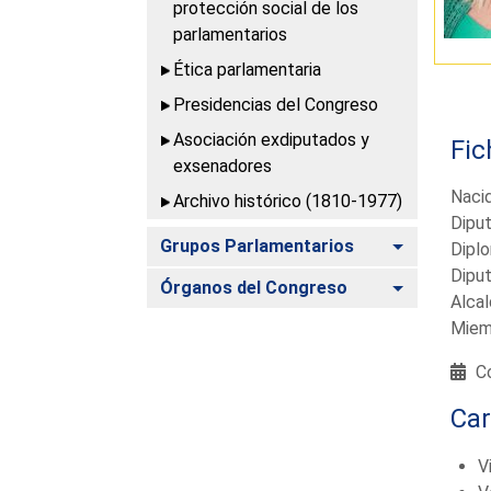
protección social de los
parlamentarios
Ética parlamentaria
Presidencias del Congreso
Asociación exdiputados y
Fic
exsenadores
Naci
Archivo histórico (1810-1977)
Diput
Alternar
Grupos Parlamentarios
Dipl
Diput
Alternar
Órganos del Congreso
Alca
Miemb
Co
Ca
V