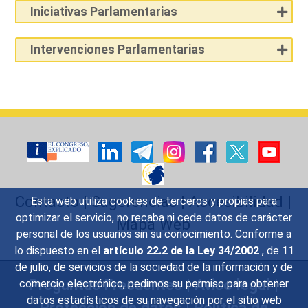
Iniciativas Parlamentarias
Intervenciones Parlamentarias
Contacto
|
Sugerencias
|
Accesibilidad
|
Esta web utiliza cookies de terceros y propias para
optimizar el servicio, no recaba ni cede datos de carácter
Mapa Web
personal de los usuarios sin su conocimiento. Conforme a
lo dispuesto en el
artículo 22.2 de la Ley 34/2002
, de 11
de julio, de servicios de la sociedad de la información y de
Preguntas Frecuentes
|
Aviso legal
|
comercio electrónico, pedimos su permiso para obtener
datos estadísticos de su navegación por el sitio web
Protección de datos
|
Política de