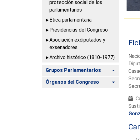
protección social de los
parlamentarios
Ética parlamentaria
Presidencias del Congreso
Asociación exdiputados y
Fic
exsenadores
Naci
Archivo histórico (1810-1977)
Diput
Alternar
Grupos Parlamentarios
Casad
Secr
Alternar
Órganos del Congreso
Secr
Co
Susti
Gonz
Ca