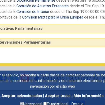
ocal de la
Diputación Permanente
desde el Wed Jun 18 00:00:
ocal de la
Comisión de Asuntos Exteriores
desde el Thu Sep 19
ocal de la
Comisión de Interior
desde el Thu Sep 19 00:00:00 C
ortavoz de la
Comisión Mixta para la Unión Europea
desde el Th
iciativas Parlamentarias
ntervenciones Parlamentarias
r el servicio, no recaba ni cede datos de carácter personal de lo
Contacto
|
Sugerencias
|
A
icios de la sociedad de la información y de comercio electrónic
navegación por el sitio web
Aceptar seleccionadas
|
Aceptar todas
|
Más información
uentes
|
Aviso legal
|
Protección de datos
|
Po
Necesarias|
Estadísticas|
Detalle