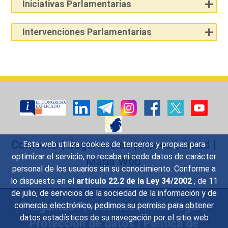
Iniciativas Parlamentarias
Intervenciones Parlamentarias
Contacto
|
Sugerencias
|
Accesibilidad
|
Esta web utiliza cookies de terceros y propias para
optimizar el servicio, no recaba ni cede datos de carácter
Mapa Web
personal de los usuarios sin su conocimiento. Conforme a
lo dispuesto en el
artículo 22.2 de la Ley 34/2002
, de 11
de julio, de servicios de la sociedad de la información y de
Preguntas Frecuentes
|
Aviso legal
|
comercio electrónico, pedimos su permiso para obtener
datos estadísticos de su navegación por el sitio web
Protección de datos
|
Política de