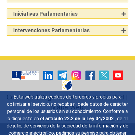
Iniciativas Parlamentarias
Intervenciones Parlamentarias
Contacto
|
Sugerencias
|
Accesibilidad
|
Esta web utiliza cookies de terceros y propias para
optimizar el servicio, no recaba ni cede datos de carácter
Mapa Web
personal de los usuarios sin su conocimiento. Conforme a
lo dispuesto en el
artículo 22.2 de la Ley 34/2002
, de 11
de julio, de servicios de la sociedad de la información y de
Preguntas Frecuentes
|
Aviso legal
|
comercio electrónico, pedimos su permiso para obtener